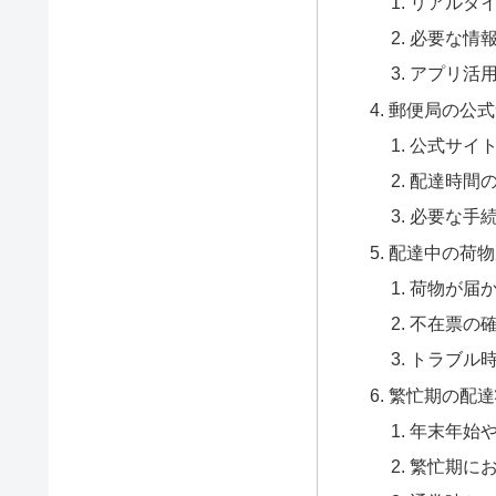
リアルタ
必要な情
アプリ活
郵便局の公式
公式サイ
配達時間
必要な手
配達中の荷物
荷物が届
不在票の
トラブル
繁忙期の配達
年末年始
繁忙期に