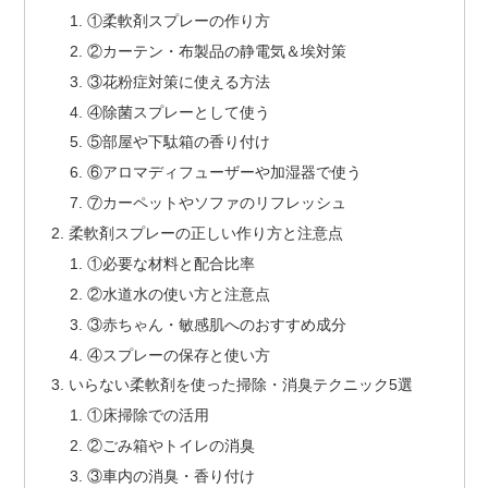
①柔軟剤スプレーの作り方
②カーテン・布製品の静電気＆埃対策
③花粉症対策に使える方法
④除菌スプレーとして使う
⑤部屋や下駄箱の香り付け
⑥アロマディフューザーや加湿器で使う
⑦カーペットやソファのリフレッシュ
柔軟剤スプレーの正しい作り方と注意点
①必要な材料と配合比率
②水道水の使い方と注意点
③赤ちゃん・敏感肌へのおすすめ成分
④スプレーの保存と使い方
いらない柔軟剤を使った掃除・消臭テクニック5選
①床掃除での活用
②ごみ箱やトイレの消臭
③車内の消臭・香り付け