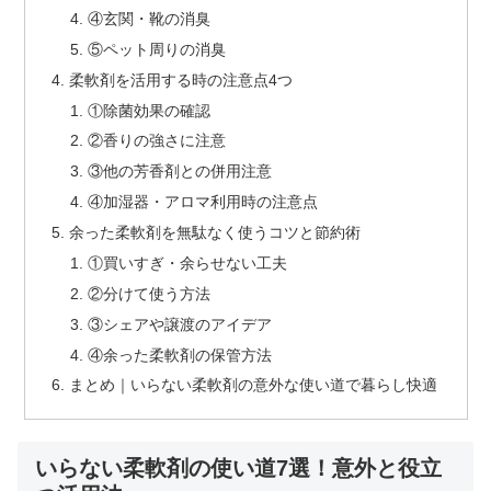
④玄関・靴の消臭
⑤ペット周りの消臭
柔軟剤を活用する時の注意点4つ
①除菌効果の確認
②香りの強さに注意
③他の芳香剤との併用注意
④加湿器・アロマ利用時の注意点
余った柔軟剤を無駄なく使うコツと節約術
①買いすぎ・余らせない工夫
②分けて使う方法
③シェアや譲渡のアイデア
④余った柔軟剤の保管方法
まとめ｜いらない柔軟剤の意外な使い道で暮らし快適
いらない柔軟剤の使い道7選！意外と役立