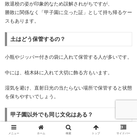
敗退校の姿が印象的なため誤解されがちですが、
勝敗に関係なく「甲子園に立った証」として持ち帰るケー
スもあります。
土はどう保管するの？
小瓶やジッパー付きの袋に入れて保管する人が多いです。
中には、植木鉢に入れて大切に飾る方もいます。
湿気を避け、直射日光の当たらない場所で保管すると状態
を保ちやすいでしょう。
甲子園以外でも同じ文化はある？
他の大会では、ほとんど見られません。
メニュー
ホーム
検索
トップ
サイドバー