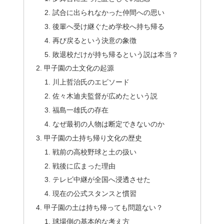
試合に出られなかった仲間への思い
後輩へ受け継ぐため学校へ持ち帰る
再び戻るという決意の象徴
敗退校だけが持ち帰るという説は本当？
甲子園の土文化の起源
川上哲治氏のエピソード
佐々木迪夫監督が広めたという説
福島一雄氏の存在
なぜ最初の人物は断定できないのか
甲子園の土持ち帰り文化の歴史
戦前の高校野球と土の扱い
戦後に広まった理由
テレビ中継が全国へ浸透させた
現在の公式スタンスと慣習
甲子園の土は持ち帰っても問題ない？
球場側の基本的な考え方