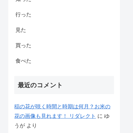
行った
見た
買った
食べた
最近のコメント
稲の花が咲く時間と時期は何月？お米の
花の画像も見れます！ リダレクト
に
ゆ
うが
より