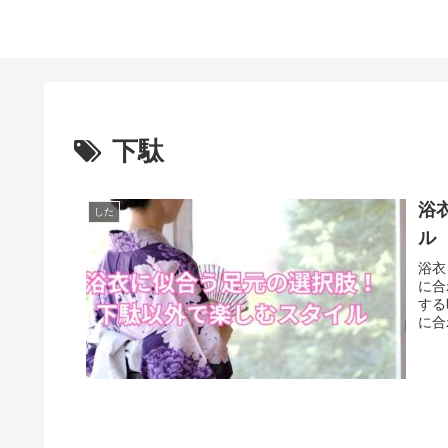
下駄
浴
した
ル
浴衣
に合
する
に合