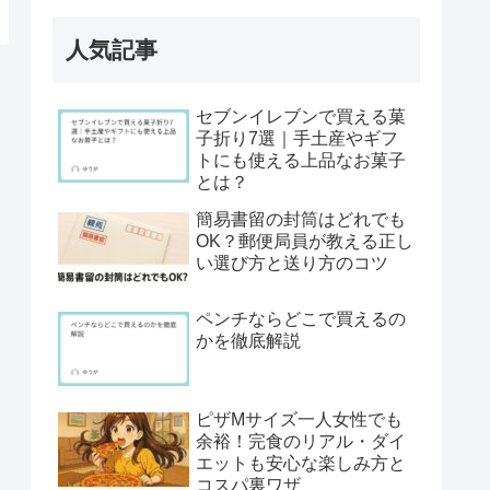
人気記事
セブンイレブンで買える菓
子折り7選｜手土産やギフ
トにも使える上品なお菓子
とは？
簡易書留の封筒はどれでも
OK？郵便局員が教える正し
い選び方と送り方のコツ
ペンチならどこで買えるの
かを徹底解説
ピザMサイズ一人女性でも
余裕！完食のリアル・ダイ
エットも安心な楽しみ方と
コスパ裏ワザ