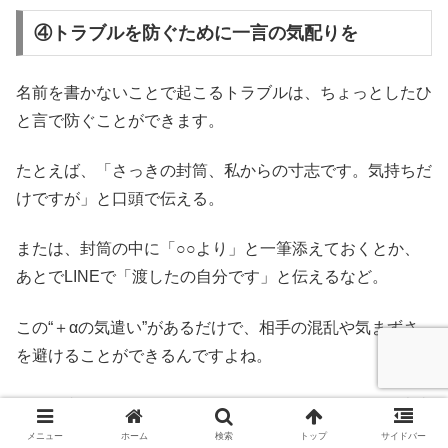
④トラブルを防ぐために一言の気配りを
名前を書かないことで起こるトラブルは、ちょっとしたひ
と言で防ぐことができます。
たとえば、「さっきの封筒、私からの寸志です。気持ちだ
けですが」と口頭で伝える。
または、封筒の中に「○○より」と一筆添えておくとか、
あとでLINEで「渡したの自分です」と伝えるなど。
この“＋αの気遣い”があるだけで、相手の混乱や気まずさ
を避けることができるんですよね。
名前を書くかどうかだけでなく、「どう伝えるか」が大事
なんです。ぜひ意識してみてくださいね！
メニュー
ホーム
検索
トップ
サイドバー