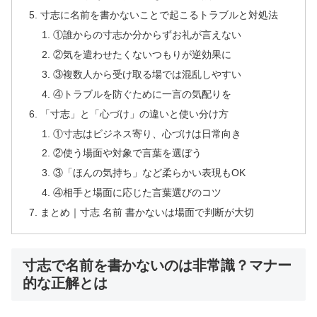
寸志に名前を書かないことで起こるトラブルと対処法
①誰からの寸志か分からずお礼が言えない
②気を遣わせたくないつもりが逆効果に
③複数人から受け取る場では混乱しやすい
④トラブルを防ぐために一言の気配りを
「寸志」と「心づけ」の違いと使い分け方
①寸志はビジネス寄り、心づけは日常向き
②使う場面や対象で言葉を選ぼう
③「ほんの気持ち」など柔らかい表現もOK
④相手と場面に応じた言葉選びのコツ
まとめ｜寸志 名前 書かないは場面で判断が大切
寸志で名前を書かないのは非常識？マナー
的な正解とは