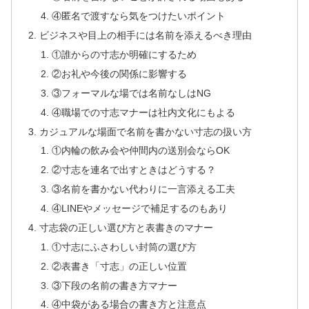
④匿名で渡すなら気をつけたいポイント
ビジネスや目上の相手には名前を添えるべき理由
①誰からの寸志か明確にするため
②お礼や今後の関係に影響する
③フォーマルな場では名前なしはNG
④職場での寸志マナーは社内文化にもよる
カジュアルな場面で名前を書かない寸志の扱い方
①内輪の飲み会や仲間内の送別会ならOK
②寸志を連名で出すときはどうする？
③名前を書かない代わりに一言添える工夫
④LINEやメッセージで補足するのもあり
寸志袋の正しい選び方と表書きのマナー
①寸志にふさわしい封筒の選び方
②表書き「寸志」の正しい位置
③下段の名前の書き方マナー
④中袋がある場合の書き方と注意点