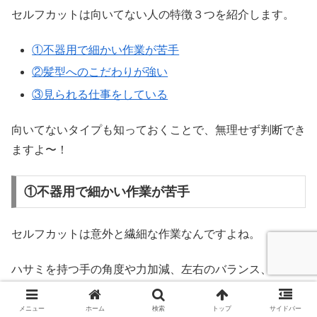
セルフカットは向いてない人の特徴３つを紹介します。
①不器用で細かい作業が苦手
②髪型へのこだわりが強い
③見られる仕事をしている
向いてないタイプも知っておくことで、無理せず判断でき
ますよ〜！
①不器用で細かい作業が苦手
セルフカットは意外と繊細な作業なんですよね。
ハサミを持つ手の角度や力加減、左右のバランス、髪の流
れを読むセンスなど、細かい気配りが求められます。
メニュー
ホーム
検索
トップ
サイドバー