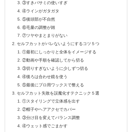
③すきバサミの使いすぎ
④ラインがガタガタ
⑤後頭部が不自然
⑥毛量の調整が雑
⑦ツヤやまとまりがない
セルフカットがバレないようにするコツ５つ
①最初にしっかりと全体をイメージする
②動画や手順を確認してから切る
③切りすぎないように少しずつ切る
④後ろは合わせ鏡を使う
⑤最後にプロ用ワックスで整える
セルフカット失敗を誤魔化すテクニック５選
①スタイリングで立体感を出す
②帽子やヘアアクセでカバー
③分け目を変えてバランス調整
④ウェット感でごまかす